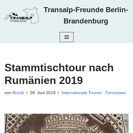
Transalp-Freunde Berlin-
Zum
Brandenburg
Inhalt
springen
Stammtischtour nach
Rumänien 2019
von
Brucki
28. Juni 2019
Internationale Touren . Fernreisen