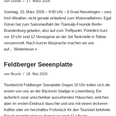
von
Göran
17. März 2026
Sonntag, 15. März 2026 – 9:00 Uhr – 6 Grad Nieselregen – very
Irish Weather, nicht gerade einladend zum Motorradfahren. Egal
Göran hat zum Saisonauftakt der Transalp-Freunde Berlin-
Brandenburg geladen, also auf zum Treffpunkt. Pünktlich kurz
vor 10 Uhr sind 12 Verwegene an der Jet Tankstelle in Teltow
versammelt. Nach kurzer Absprache machen wir uns
auf…
Weiterlesen »
Feldberger Seeenplatte
von
Brucki
18. Mai 2025
Tourbericht Feldberger Seenplatte Gegen 10 Uhr trafen sich die
ersten von uns an der Bäckerei Stadige in Löwenberg. Ein
äußerlich zwar unscheinbar aussehendes Häuschen, welches
aber im ersten Eindruck täuschte und uns mit einem leckeren
Kaffee oder ein herzhaftes Frühstück für den Tourstart belohnte.
Frisch gestärkt ging es dann kurz nach 11 Uhr los,