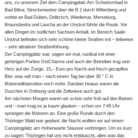
uns, zu unserem Ziel dem Campingplatz Am Schwimmbad in
Bad Bibra. Streckenweise über die B 2 durch Wittenberg und
vorbei an Bad Düben, Delitzsch, Wiedemar, Merseburg,
Braunsbedra und Laucha an der Unstrut führte die Route. Vor
allen Dingen im südlichen Sachsen Anhalt, im Bereich Saale
Unstrut befinden sich sehr schöne kleine Straßen mit – teilweise
– sehr attrativer Straßenführung.
Der Campingplatz war, sagen wir mal, rustikal mit einer
gehörigen Portion OstCharme und auch der Betreiber trug sein
Herz auf der Zunge. 15,– Euro pro Nacht und frisch gezapftes
Bier, was will man – nach einem Tag bei über 30 ° C in
Motorradklamotten noch mehr. Darüber hinaus waren die
Duschen in Ordnung und die Zeltwiese auch gut.
Am nächsten Morgen waren wir schon sehr früh auf den Beinen
und – man mag es ja kaum glauben – schon um 7:45 Uhr
sprangen die Motoren an. Eine große Runde durch den
Thüringer Wald war geplant, die Nacht wollten wir auf einem
Campingplatz am Hohenwarte Stausee verbringen. Um es kurz
zu sagen: Thüringen hat uns nicht enttäuscht, alles was das