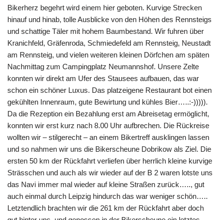
Bikerherz begehrt wird einem hier geboten. Kurvige Strecken
hinauf und hinab, tolle Ausblicke von den Höhen des Rennsteigs
und schattige Täler mit hohem Baumbestand. Wir fuhren über
Kranichfeld, Gräfenroda, Schmiedefeld am Rennsteig, Neustadt
am Rennsteig, und vielen weiteren kleinen Dörfchen am späten
Nachmittag zum Campingplatz Neumannshof. Unsere Zelte
konnten wir direkt am Ufer des Stausees aufbauen, das war
schon ein schöner Luxus. Das platzeigene Restaurant bot einen
gekühlten Innenraum, gute Bewirtung und kühles Bier…..:-))))).
Da die Rezeption ein Bezahlung erst am Abreisetag ermöglicht,
konnten wir erst kurz nach 8.00 Uhr aufbrechen. Die Rückreise
wollten wir – stilgerecht – an einem Bikertreff ausklingen lassen
und so nahmen wir uns die Bikerscheune Dobrikow als Ziel. Die
ersten 50 km der Rückfahrt verliefen über herrlich kleine kurvige
Strässchen und auch als wir wieder auf der B 2 waren lotste uns
das Navi immer mal wieder auf kleine Straßen zurück….., gut
auch einmal durch Leipzig hindurch das war weniger schön…..
Letztendlich brachten wir die 261 km der Rückfahrt aber doch
gut hinter uns, und genossen in der Bikerscheune ein letztes