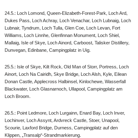
24.5.: Loch Lomond, Queen-Elizabeth-Forest-Park, Loch Ard,
Dukes Pass, Loch Achray, Loch Venachar, Loch Lubnaig, Loch
Lubnair, Tyndrum, Loch Tulla, Glen Coe, Loch Levan, Fort
Williams, Loch Linnhe, Glenfinnan Monument, Loch Shiel,
Mallaig, Isle of Skye, Loch Ainord, Carboost, Talisker Distillery,
Dunvegan, Edinbane, Campingplatz in Uig.
25.5.: Isle of Skye, Kilt Rock, Old Man of Storr, Portress, Loch
Ainort, Loch Na Cairidh, Skye Bridge, Loch Alsh, Kyle, Eilean
Donan Castle, Applecross Halbinsel, Kinlochewe, Wasserfall
Blackwater, Loch Glasnarnoch, Ullapool, Campingplatz am
Loch Broom.
26.5.: Point Ledmore, Loch Lurgainn, Enard Bay, Loch Inver,
Lochinver, Loch Assynt, Ardvreck Castle, Stoer, Unapool,
Scourie, Laxford Bridge, Durness, Campingplatz auf den
Klippen, „Transalp“-Strandmarkierung.