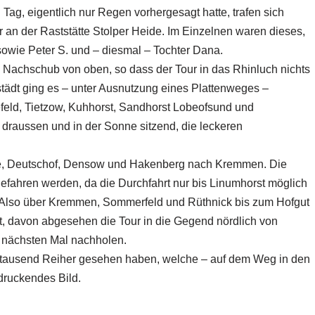
Tag, eigentlich nur Regen vorhergesagt hatte, trafen sich
r an der Raststätte Stolper Heide. Im Einzelnen waren dieses,
 sowie Peter S. und – diesmal – Tochter Dana.
 Nachschub von oben, so dass der Tour in das Rhinluch nichts
tädt ging es – unter Ausnutzung eines Plattenweges –
eld, Tietzow, Kuhhorst, Sandhorst Lobeofsund und
 draussen und in der Sonne sitzend, die leckeren
rge, Deutschof, Densow und Hakenberg nach Kremmen. Die
gefahren werden, da die Durchfahrt nur bis Linumhorst möglich
e. Also über Kremmen, Sommerfeld und Rüthnick bis zum Hofgut
it, davon abgesehen die Tour in die Gegend nördlich von
 nächsten Mal nachholen.
ntausend Reiher gesehen haben, welche – auf dem Weg in den
druckendes Bild.