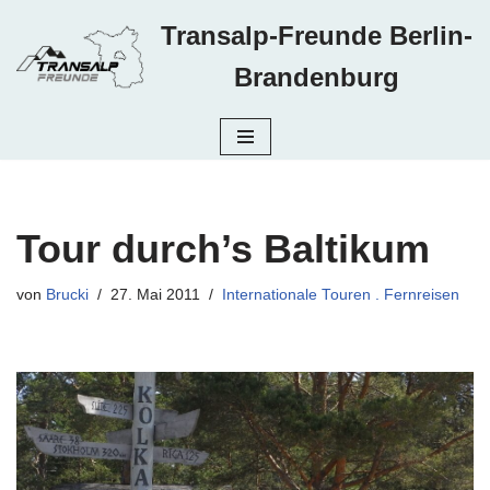
Transalp-Freunde Berlin-
Zum
Brandenburg
Inhalt
springen
Tour durch’s Baltikum
von
Brucki
27. Mai 2011
Internationale Touren . Fernreisen