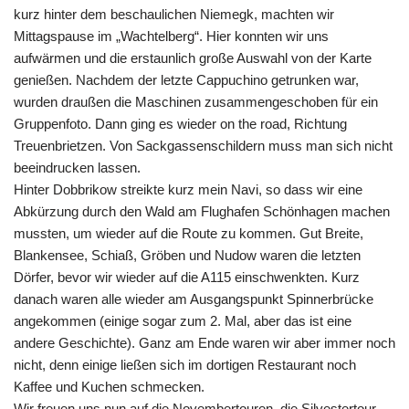
kurz hinter dem beschaulichen Niemegk, machten wir
Mittagspause im „Wachtelberg“. Hier konnten wir uns
aufwärmen und die erstaunlich große Auswahl von der Karte
genießen. Nachdem der letzte Cappuchino getrunken war,
wurden draußen die Maschinen zusammengeschoben für ein
Gruppenfoto. Dann ging es wieder on the road, Richtung
Treuenbrietzen. Von Sackgassenschildern muss man sich nicht
beeindrucken lassen.
Hinter Dobbrikow streikte kurz mein Navi, so dass wir eine
Abkürzung durch den Wald am Flughafen Schönhagen machen
mussten, um wieder auf die Route zu kommen. Gut Breite,
Blankensee, Schiaß, Gröben und Nudow waren die letzten
Dörfer, bevor wir wieder auf die A115 einschwenkten. Kurz
danach waren alle wieder am Ausgangspunkt Spinnerbrücke
angekommen (einige sogar zum 2. Mal, aber das ist eine
andere Geschichte). Ganz am Ende waren wir aber immer noch
nicht, denn einige ließen sich im dortigen Restaurant noch
Kaffee und Kuchen schmecken.
Wir freuen uns nun auf die Novembertouren, die Silvestertour