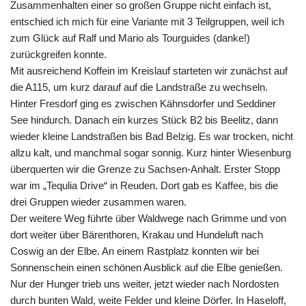
Zusammenhalten einer so großen Gruppe nicht einfach ist,
entschied ich mich für eine Variante mit 3 Teilgruppen, weil ich
zum Glück auf Ralf und Mario als Tourguides (danke!)
zurückgreifen konnte.
Mit ausreichend Koffein im Kreislauf starteten wir zunächst auf
die A115, um kurz darauf auf die Landstraße zu wechseln.
Hinter Fresdorf ging es zwischen Kähnsdorfer und Seddiner
See hindurch. Danach ein kurzes Stück B2 bis Beelitz, dann
wieder kleine Landstraßen bis Bad Belzig. Es war trocken, nicht
allzu kalt, und manchmal sogar sonnig. Kurz hinter Wiesenburg
überquerten wir die Grenze zu Sachsen-Anhalt. Erster Stopp
war im „Tequlia Drive“ in Reuden. Dort gab es Kaffee, bis die
drei Gruppen wieder zusammen waren.
Der weitere Weg führte über Waldwege nach Grimme und von
dort weiter über Bärenthoren, Krakau und Hundeluft nach
Coswig an der Elbe. An einem Rastplatz konnten wir bei
Sonnenschein einen schönen Ausblick auf die Elbe genießen.
Nur der Hunger trieb uns weiter, jetzt wieder nach Nordosten
durch bunten Wald, weite Felder und kleine Dörfer. In Haseloff,